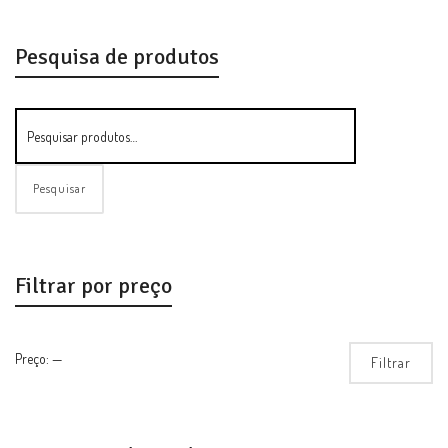
Pesquisa de produtos
Pesquisar
Filtrar por preço
Pre
Pre
Preço:
—
Filtrar
mí
má