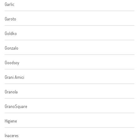
Garlic
Garoto
Goldko
Gonzalo
Goodsoy
Grani Amici
Granola
GranoSquare
Higiene
Inaceres