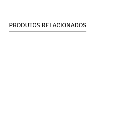
PRODUTOS RELACIONADOS
Salgadinho Belive Milho Sabor Requeijão 25g
Belive
R$
4,10
Pão de Mel Belive Zero 10x45g
Belive
R$
63,22