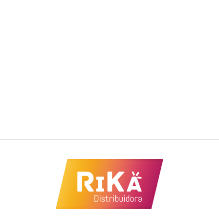
Pão de Mel Belive Protein Zero 10x45g
Belive
R$
65,71
Salgadinho Belive Milho Queijo 20x25g
Belive
R$
4,10