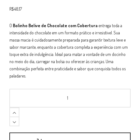
R$
48,17
O
Bolinho Belive de Chocolate com Cobertura
entrega toda a
intensidade do chocolate em um formato prático e irresistível. Sua
massa macia é cuidadosamente preparada para garantir textura leve e
sabor marcante, enquanto a cobertura completa a experiência com um
toque extra de indulgência. Ideal para matar a vontade de um docinho
no meio do dia, carregar na bolsa ou oferecer às crianças. Uma
combinação perfeita entre praticidade e sabor que conquista todos os
paladares.
Bolinho
Belive
Chocolate
com
Cobertura
40g
quantity