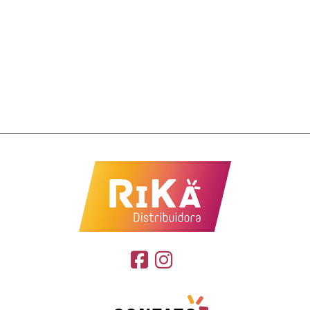
Pão de Mel Belive Zero 10x45g
Belive
R$
63,22