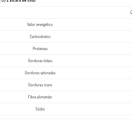
 (1/2 xícara de chá)
Q
Valor energético
Carboidratos
Proteínas
Gorduras totais
Gorduras saturadas
Gorduras
trans
Fibra alimentar
Sódio