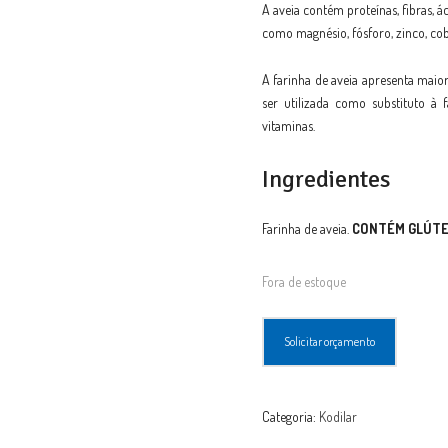
A aveia contém proteínas, fibras, 
como magnésio, fósforo, zinco, cob
A farinha de aveia apresenta maior
ser utilizada como substituto à 
vitaminas.
Ingredientes
Farinha de aveia.
CONTÉM GLÚTE
Fora de estoque
Solicitar orçamento
Categoria:
Kodilar