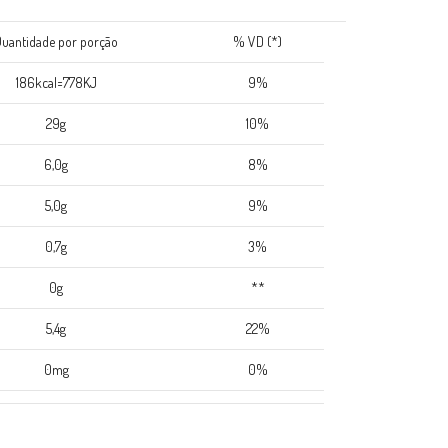
uantidade por porção
% VD (*)
186kcal=778KJ
9%
29g
10%
6,0g
8%
5,0g
9%
0,7g
3%
0g
**
5,4g
22%
0mg
0%