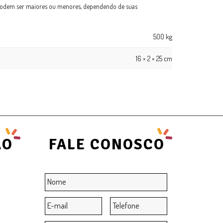
 podem ser maiores ou menores, dependendo de suas
500 kg
16 × 2 × 25 cm
ÃO
FALE CONOSCO
Nome
*
E-
Telefone
mail
*
Mensagem