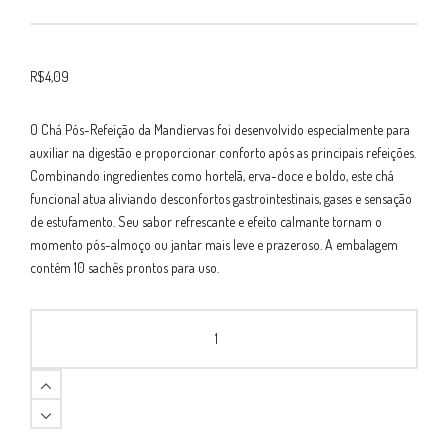
R$
4,09
O Chá Pós-Refeição da Mandiervas foi desenvolvido especialmente para
auxiliar na digestão e proporcionar conforto após as principais refeições.
Combinando ingredientes como hortelã, erva-doce e boldo, este chá
funcional atua aliviando desconfortos gastrointestinais, gases e sensação
de estufamento. Seu sabor refrescante e efeito calmante tornam o
momento pós-almoço ou jantar mais leve e prazeroso. A embalagem
contém 10 sachês prontos para uso.
Chá
Funcional
Mandiervas
Pós-
Refeição
12g
com