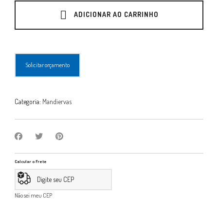
10
Sachês
ADICIONAR AO CARRINHO
quantity
Solicitar orçamento
Categoria:
Mandiervas
Calcular o Frete
Não sei meu CEP