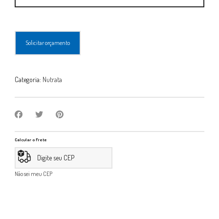
12X40G
quantity
Solicitar orçamento
Categoria:
Nutrata
Calcular o Frete
Não sei meu CEP