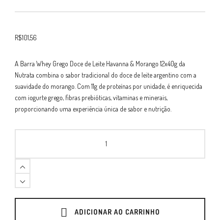
R$
101,56
A Barra Whey Grego Doce de Leite Havanna & Morango 12x40g da
Nutrata combina o sabor tradicional do doce de leite argentino com a
suavidade do morango.
Com 11g de proteínas por unidade, é enriquecida
com iogurte grego, fibras prebióticas, vitaminas e minerais,
proporcionando uma experiência única de sabor e nutrição.
Barra
Whey
Grego
Doce
De
Leite
Havanna
&
Morango
ADICIONAR AO CARRINHO