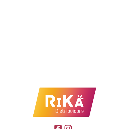
Barra Whey Grego Beijinho 12X40G
Nutrata
R$
92,05
Barra Whey Protobar Choco Whey 9X70G
Nutrata
R$
112,00