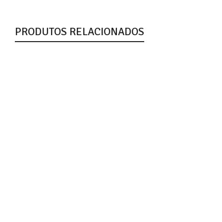
PRODUTOS RELACIONADOS
Barra Yopro Chocolate 12X55G
Nutrata
R$
153,22
Barra Whey Grego Brigadeiro 12X40G
Nutrata
R$
92,05