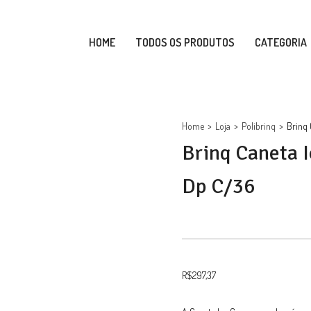
HOME
TODOS OS PRODUTOS
CATEGORIA
Home
>
Loja
>
Polibrinq
>
Brinq
Brinq Caneta 
Dp C/36
R$
297,37