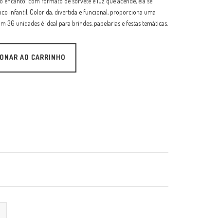
 encanto: com formato de sorvete e luz que acende, ela se
ico infantil. Colorida, divertida e funcional, proporciona uma
com 36 unidades é ideal para brindes, papelarias e festas temáticas.
IONAR AO CARRINHO