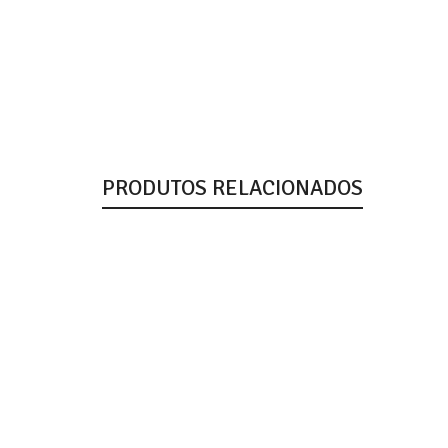
PRODUTOS RELACIONADOS
Brinq Mini Genius Memory Unitário
Polibrinq
R$
29,98
Brinq Boneca Turma Da Manu Unitário