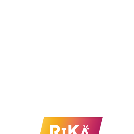
Polibrinq
R$
16,37
Brinq Boneca Best Friends Dp C/12
Polibrinq
R$
215,83
Brinq Carrinho Motor Box Colecionável
Polibrinq
R$
9,72