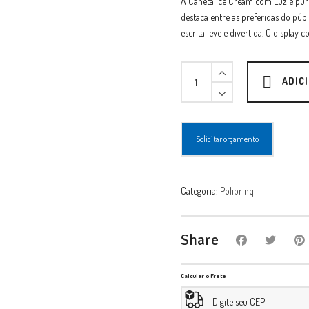
A Caneta Ice Cream com Luz é puro
destaca entre as preferidas do públ
escrita leve e divertida. O display 
Brinq
Caneta
ADIC
Ice
Cream
Com
Luz
Solicitar orçamento
Dp
C/36
quantity
Categoria:
Polibrinq
Share
Calcular o Frete