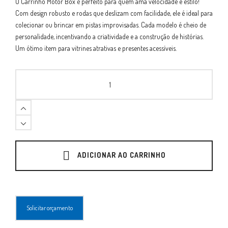
O Carrinho Motor Box é perfeito para quem ama velocidade e estilo!
Com design robusto e rodas que deslizam com facilidade, ele é ideal para
colecionar ou brincar em pistas improvisadas. Cada modelo é cheio de
personalidade, incentivando a criatividade e a construção de histórias.
Um ótimo item para vitrines atrativas e presentes acessíveis.
Brinq
Carrinho
Motor
Box
Colecionável
quantity
ADICIONAR AO CARRINHO
Solicitar orçamento