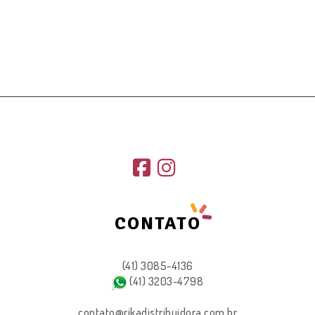
Brinq Mini Genius Memory Unitário
Polibrinq
R$
29,98
CONTATO
(41) 3085-4136
(41) 3203-4798
contato@rikadistribuidora.com.br