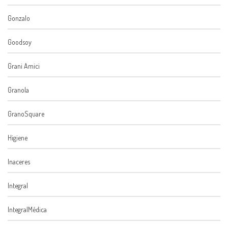
Gonzalo
Goodsoy
Grani Amici
Granola
GranoSquare
Higiene
Inaceres
Integral
IntegralMédica